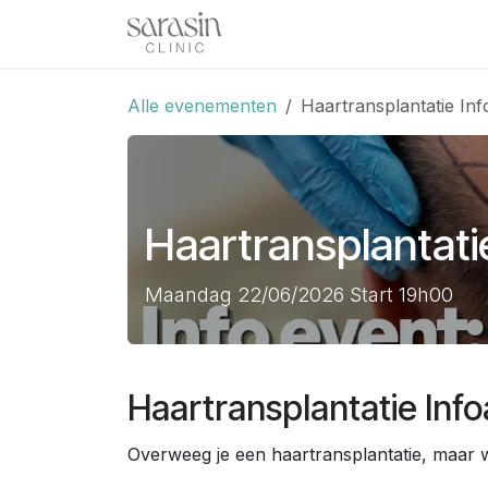
Overslaan naar inhoud
Home
Afspraak
Evenem
Alle evenementen
Haartransplantatie In
Haartransplantati
Maandag 22/06/2026 Start 19h00
Haartransplantatie Inf
Overweeg je een haartransplantatie, maar we