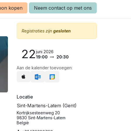
bon kopen
Neem contact op met ons
Registraties zijn
gesloten
22
juni 2026
19:00
20:30
Aan de kalender toevoegen:
Locatie
Sint-Martens-Latem (Gent)
Kortrijksesteenweg 20
9830 Sint-Martens-Latem
België