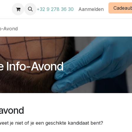
Cadeau
enten
+32 9 278 36 30
Aanmelden
fo-Avond
e Info-Avond
oavond
et je niet of je een geschikte kandidaat bent?