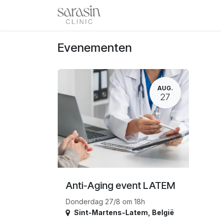
Overslaan naar inhoud
Home
Afspraak
Evenem
Evenementen
AUG.
27
Anti-Aging event LATEM
Donderdag 27/8 om 18h
Sint-Martens-Latem
,
België