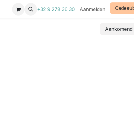
Cadeau
enten
+32 9 278 36 30
Aanmelden
Aankomen