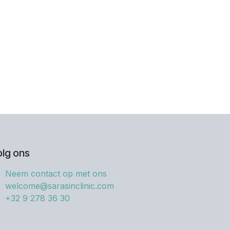
olg ons
Neem contact op met ons
welcome@sarasinclinic.com
+32 9 278 36 30