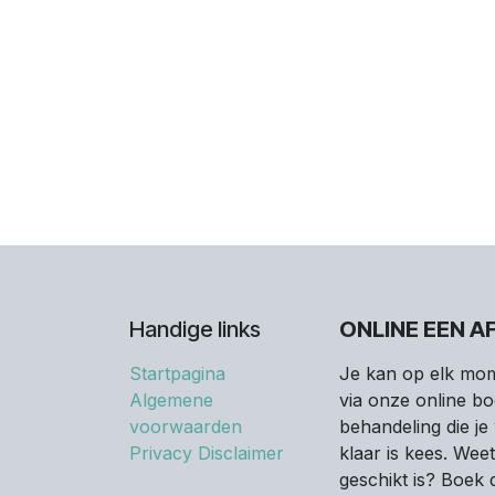
Handige links
ONLINE EEN A
Startpagina
Je kan op elk mom
Algemene
via onze online bo
voorwaarden
behandeling die je
Privacy Disclaimer
klaar is kees. Wee
geschikt is? Boek 