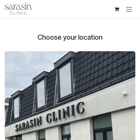
Overslaan naar inhoud
Choose your location