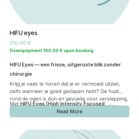
HIFU eyes
210.00
€
Downpayment
100.00
€
upon booking
HIFU Eyes — een frisse, uitgeruste blik zonder
chirurgie
Krijg je vaak te horen dat je er vermoeid uitziet,
zelfs wanneer je goed geslapen hebt? De huid
rond de ogen is dun en gevoelig voor verslapping,
Met
HIFU Eyes (High Intensity Focused
waardoor wallen en een vermoeide uitstraling
Ultrasound)
kunnen we de huid onder de ogen op
Read More
sneller zichtbaar worden.
een
dieper niveau liften en verstevigen
, zonder
Verstevigt de huid onder de ogen
injecties of chirurgie. De behandeling stimuleert de
Vermindert wallen en vermoeide uitstraling
natuurlijke collageenaanmaak, waardoor de huid
Niet-invasief en zonder downtime