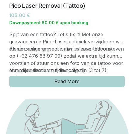
Pico Laser Removal (Tattoo)
105.00
€
Downpayment
60.00
€
upon booking
Spijt van een tattoo? Let's fix it! Met onze
geavanceerde Pico-Lasertechniek verwijderen we
op een veilige en snelle manier jouw tattoo(s).
Als de zone erg groot is (bv : sleeve) bel ons even
op (+32 476 68 97 99) zodat we extra tijd kunnen
voorzien of stuur ons een foto van de tattoo voor
een prijsindicatie en tijdindicatie.
Meerdere sessies zullen nodig zijn (3 tot 7).
Prijzen:
Read More
Extra kleine tattoo: €100/sessie
Kleine tattoo: €150/sessie
Middelgrote tattoo: €250/sessie
Grote tattoo: €300/sessie
Extra grote tattoo: €400/sessie
Super grote tattoo's zoals sleeve/ rug worden
individueel besproken.