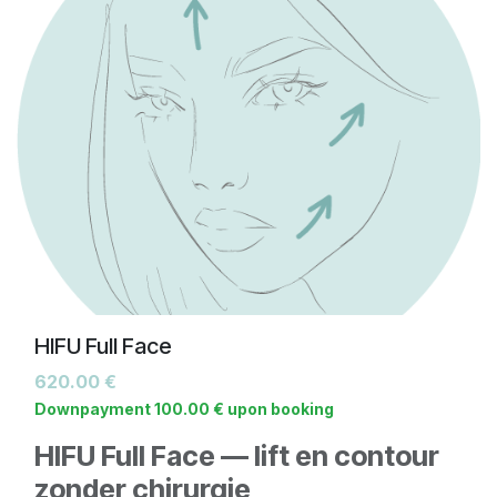
geleidelijk strakker wordt en wallen minder
Het resultaat is een
frissere, meer uitgeruste blik
zichtbaar zijn.
— volledig natuurlijk.
HIFU Full Face
620.00
€
Downpayment
100.00
€
upon booking
HIFU Full Face — lift en contour
zonder chirurgie