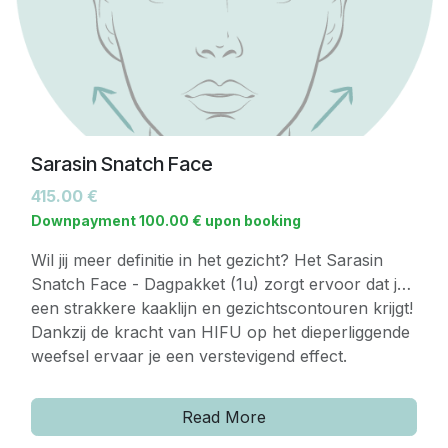
Sarasin Snatch Face
415.00
€
Downpayment
100.00
€
upon booking
Wil jij meer definitie in het gezicht? Het Sarasin
Snatch Face - Dagpakket (1u) zorgt ervoor dat je
een strakkere kaaklijn en gezichtscontouren krijgt!
Dankzij de kracht van HIFU op het dieperliggende
weefsel ervaar je een verstevigend effect.
Wat krijg je:
Read More
HIFU sessie Kaaklijn & Kin