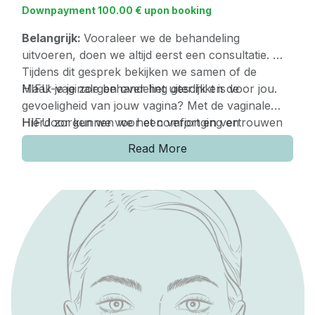
Downpayment
100.00
€
upon booking
Belangrijk:
Vooraleer we de behandeling
uitvoeren, doen we altijd eerst een consultatie.
Tijdens dit gesprek bekijken we samen of de
HIFU-vaginale behandeling geschikt is voor jou.
Maak je je zorgen over het uiterlijk en de
gevoeligheid van jouw vagina? Met de vaginale
HIFU zorgen we voor een verjonging en
Hierdoor kunnen we het comfort en vertrouwen
verstrakking van jouw intieme zone.
herstellen. Tijdens de behandeling komt er energie
Read More
vrij die ervoor zorgt dat het weefsel zich
Het is geen pijnlijke behandeling.
samentrekt en de collageenproductie gestimuleerd
wordt. Dit verstrakt en hydrateert het vaginale
gebied.