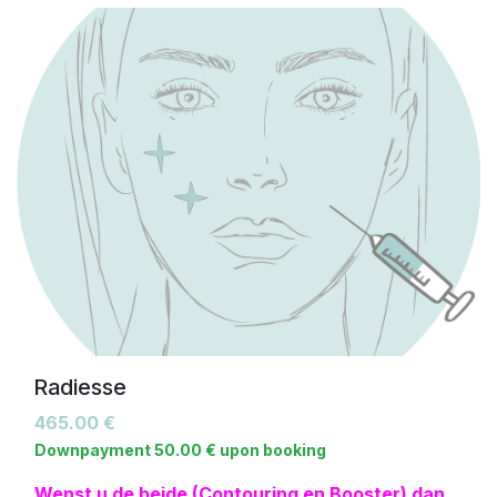
wenst te combineren.
Radiesse
465.00
€
Downpayment
50.00
€
upon booking
Wenst u de beide (Contouring en Booster) dan