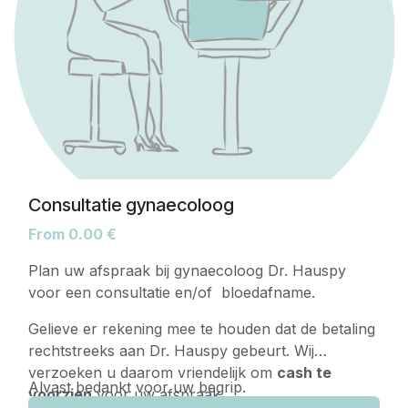
Consultatie gynaecoloog
From
0.00
€
Plan uw afspraak bij gynaecoloog Dr. Hauspy
voor een consultatie en/of bloedafname.
Gelieve er rekening mee te houden dat de betaling
rechtstreeks aan Dr. Hauspy gebeurt. Wij
verzoeken u daarom vriendelijk om
cash te
Alvast bedankt voor uw begrip.
voorzien
voor uw afspraak.