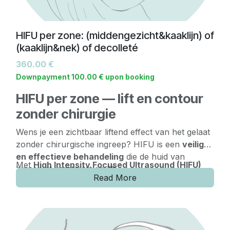
HIFU per zone: (middengezicht&kaaklijn) of
(kaaklijn&nek) of decolleté
360.00
€
Downpayment
100.00
€
upon booking
HIFU per zone — lift en contour
zonder chirurgie
Wens je een zichtbaar liftend effect van het gelaat
zonder chirurgische ingreep? HIFU is een
veilige
en effectieve behandeling
die de huid van
Met
High Intensity Focused Ultrasound (HIFU)
binnenuit verstevigt en lift.
werken we in op de diepere huidlagen, waar de
Read More
natuurlijke collageenaanmaak wordt gestimuleerd.
Naast huidverbetering heeft HIFU ook een
Dit zorgt voor een geleidelijke
verstrakking en
krachtig effect op de
contouring van het gelaat
:
versteviging van de huid
, met een natuurlijk
resultaat.