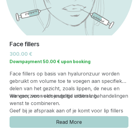
Face fillers
300.00
€
Downpayment
50.00
€
upon booking
Face fillers op basis van hyaluronzuur worden
gebruikt om volume toe te voegen aan specifieke
delen van het gezicht, zoals lippen, de neus en
wangen, voor een jeugdige uitstraling.
We voorzien voldoende tijd indien u behandelingen
wenst te combineren.
Geef bij je afspraak aan of je komt voor lip fillers
zodat we indien nodig een verdovende crème
Read More
kunnen aanbrengen.
We voorzien voldoende tijd indien u behandelingen