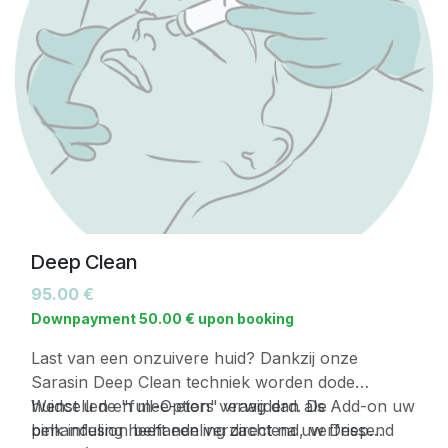
Deep Clean
95.00
€
Downpayment
50.00
€
upon booking
Last van een onzuivere huid? Dankzij onze
Sarasin Deep Clean techniek worden dode
huidcellen en mee-eters verwijderd. De
Wenst u de "full-Option" vraag dan als Add-on uw
behandeling heeft een verzachtend, verfrissend
pink infusion behandeling direct na uw Deep