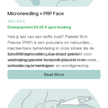
Microneedling + PRP Face
360.00
€
Downpayment
50.00
€
upon booking
Heb jij last van een doffe huid? Platelet Rich
Plasma (PRP) is een populaire en natuurlijke
injecteerbare behandeling in onze kliniek die de
lichaamseigen cellen uit je bloed gebruikt voor
Een PRP-behandeling bevordert snelle
verjonging, gezond huidonderhoud en om
weefselregeneratie en wordt gebruikt in dermale
veroudering te vertragen.
esthetiek, sportmedicijnen en wondgenezing.
Prijs: €350/behandeling
Read More
Voor het beste resultaat heb je 3 sessies nodig
met een interval van 4 weken tussen elke
sessie.